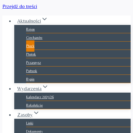
Przejdź do treści
Aktualności
Rejon
Ciechanów
Płock
Płońsk
Przasnysz
Pułtusk
Rypin
Wydarzenia
Kalendarz 2025/26
Rekolekcje
Zasoby
Linki
Dokumenty