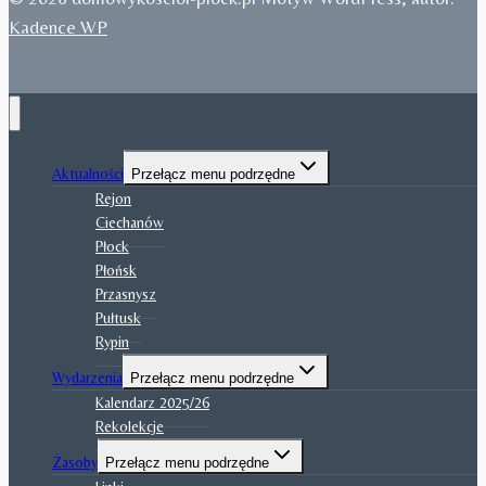
Kadence WP
Aktualności
Przełącz menu podrzędne
Rejon
Ciechanów
Płock
Płońsk
Przasnysz
Pułtusk
Rypin
Wydarzenia
Przełącz menu podrzędne
Kalendarz 2025/26
Rekolekcje
Zasoby
Przełącz menu podrzędne