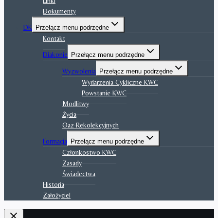
Linki
Dokumenty
DK
Przełącz menu podrzędne
Kontakt
Diakonie
Przełącz menu podrzędne
Wyzwolenia
Przełącz menu podrzędne
Wydarzenia Cykliczne KWC
Powstanie KWC
Modlitwy
Życia
Oaz Rekolekcyjnych
Formacja
Przełącz menu podrzędne
Członkostwo KWC
Zasady
Świadectwa
Historia
Założyciel