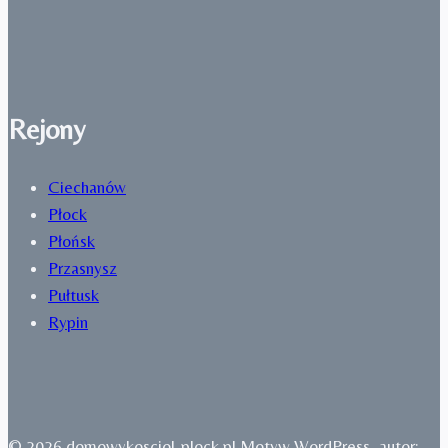
Rejony
Ciechanów
Płock
Płońsk
Przasnysz
Pułtusk
Rypin
© 2026 domowykosciol-plock.pl Motyw WordPress, autor: