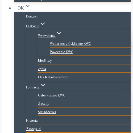
DK
Kontakt
Diakonie
Wyzwolenia
Wydarzenia Cykliczne KWC
Powstanie KWC
Modlitwy
Życia
Oaz Rekolekcyjnych
Formacja
Członkostwo KWC
Zasady
Świadectwa
Historia
Założyciel