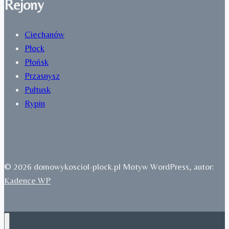
Rejony
Ciechanów
Płock
Płońsk
Przasnysz
Pułtusk
Rypin
© 2026 domowykosciol-plock.pl Motyw WordPress, autor:
Kadence WP