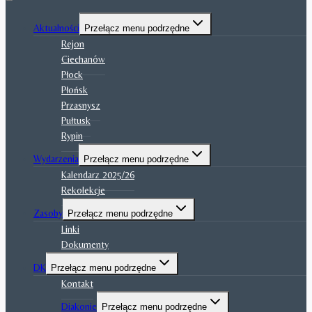
Aktualności
Przełącz menu podrzędne
Rejon
Ciechanów
Płock
Płońsk
Przasnysz
Pułtusk
Rypin
Wydarzenia
Przełącz menu podrzędne
Kalendarz 2025/26
Rekolekcje
Zasoby
Przełącz menu podrzędne
Linki
Dokumenty
DK
Przełącz menu podrzędne
Kontakt
Diakonie
Przełącz menu podrzędne