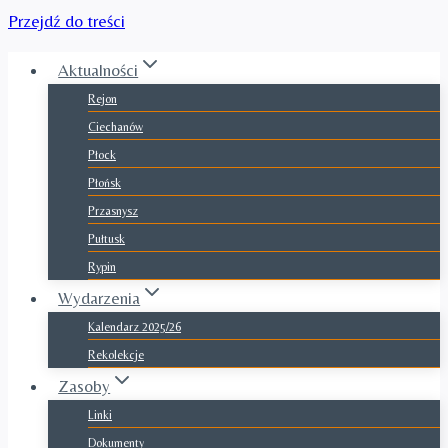
Przejdź do treści
Aktualności
Rejon
Ciechanów
Płock
Płońsk
Przasnysz
Pułtusk
Rypin
Wydarzenia
Kalendarz 2025/26
Rekolekcje
Zasoby
Linki
Dokumenty