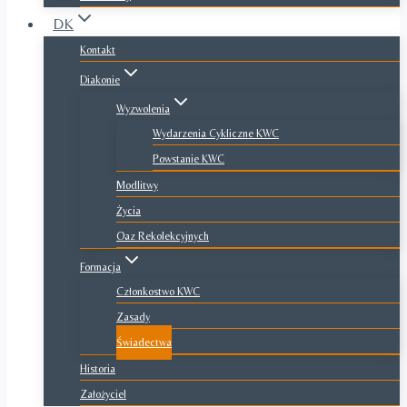
DK
Kontakt
Diakonie
Wyzwolenia
Wydarzenia Cykliczne KWC
Powstanie KWC
Modlitwy
Życia
Oaz Rekolekcyjnych
Formacja
Członkostwo KWC
Zasady
Świadectwa
Historia
Założyciel