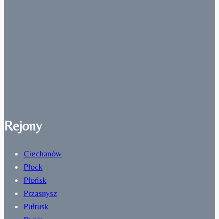
Rejony
Ciechanów
Płock
Płońsk
Przasnysz
Pułtusk