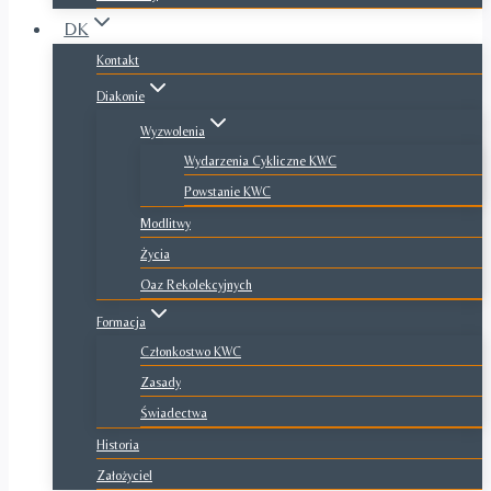
DK
Kontakt
Diakonie
Wyzwolenia
Wydarzenia Cykliczne KWC
Powstanie KWC
Modlitwy
Życia
Oaz Rekolekcyjnych
Formacja
Członkostwo KWC
Zasady
Świadectwa
Historia
Założyciel