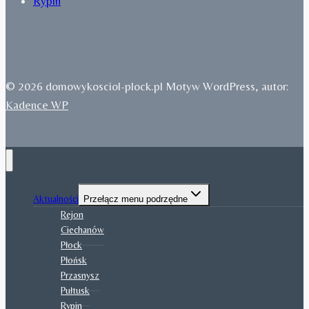
Rypin
© 2026 domowykosciol-plock.pl Motyw WordPress, autor:
Kadence WP
Aktualności
Przełącz menu podrzędne
Rejon
Ciechanów
Płock
Płońsk
Przasnysz
Pułtusk
Rypin