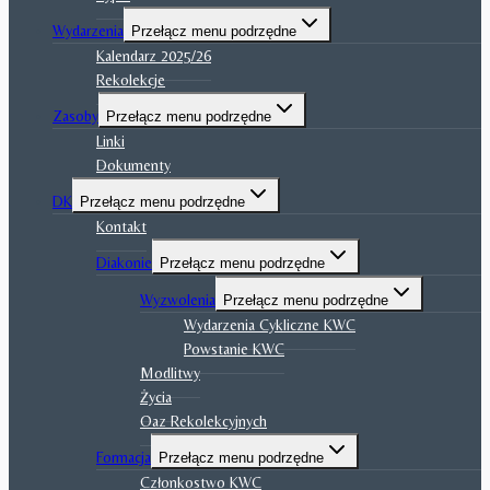
Wydarzenia
Przełącz menu podrzędne
Kalendarz 2025/26
Rekolekcje
Zasoby
Przełącz menu podrzędne
Linki
Dokumenty
DK
Przełącz menu podrzędne
Kontakt
Diakonie
Przełącz menu podrzędne
Wyzwolenia
Przełącz menu podrzędne
Wydarzenia Cykliczne KWC
Powstanie KWC
Modlitwy
Życia
Oaz Rekolekcyjnych
Formacja
Przełącz menu podrzędne
Członkostwo KWC