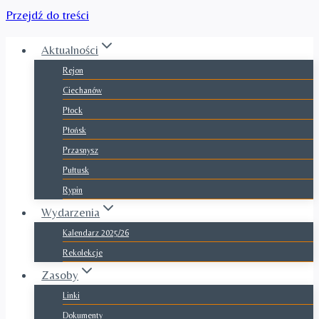
Przejdź do treści
Aktualności
Rejon
Ciechanów
Płock
Płońsk
Przasnysz
Pułtusk
Rypin
Wydarzenia
Kalendarz 2025/26
Rekolekcje
Zasoby
Linki
Dokumenty