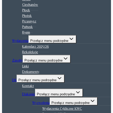
Ciechanów
Płock
Płońsk
Przasnysz
Pułtusk
Rypin
Wydarzenia
Przełącz menu podrzędne
Kalendarz 2025/26
Rekolekcje
Zasoby
Przełącz menu podrzędne
Linki
Dokumenty
DK
Przełącz menu podrzędne
Kontakt
Diakonie
Przełącz menu podrzędne
Wyzwolenia
Przełącz menu podrzędne
Wydarzenia Cykliczne KWC