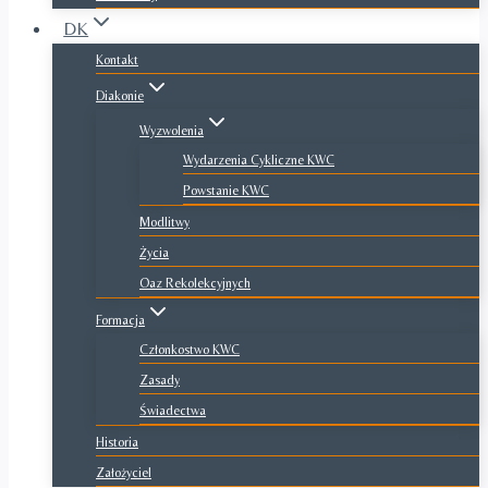
DK
Kontakt
Diakonie
Wyzwolenia
Wydarzenia Cykliczne KWC
Powstanie KWC
Modlitwy
Życia
Oaz Rekolekcyjnych
Formacja
Członkostwo KWC
Zasady
Świadectwa
Historia
Założyciel