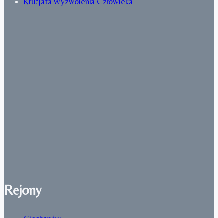
Krucjata Wyzwolenia Człowieka
Rejony
Ciechanów