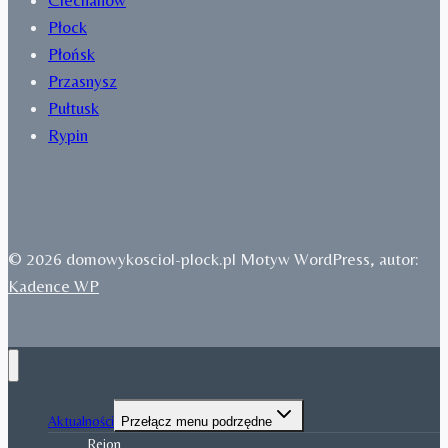
Płock
Płońsk
Przasnysz
Pułtusk
Rypin
© 2026 domowykosciol-plock.pl Motyw WordPress, autor:
Kadence WP
Aktualności
Przełącz menu podrzędne
Rejon