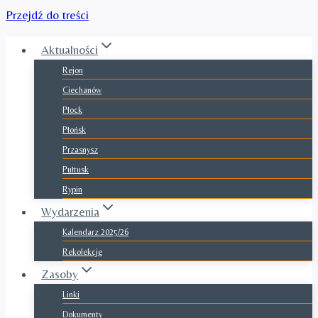
Przejdź do treści
Aktualności
Rejon
Ciechanów
Płock
Płońsk
Przasnysz
Pułtusk
Rypin
Wydarzenia
Kalendarz 2025/26
Rekolekcje
Zasoby
Linki
Dokumenty